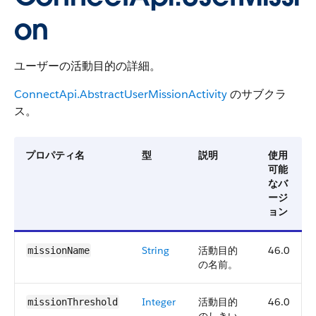
on
ユーザーの活動目的の詳細。
ConnectApi.AbstractUserMissionActivity
のサブクラ
ス。
プロパティ名
型
説明
使用
可能
なバ
ージ
ョン
String
活動目的
46.0
missionName
の名前。
Integer
活動目的
46.0
missionThreshold