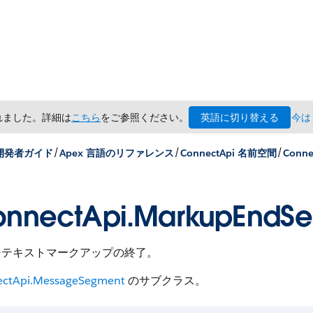
英語に切り替える
されました。詳細は
こちら
をご参照ください。
今は
/
/
/
 開発者ガイド
Apex 言語のリファレンス
ConnectApi 名前空間
Conn
nnectApi.MarkupEndS
チテキストマークアップの終了。
ctApi.MessageSegment
のサブクラス。