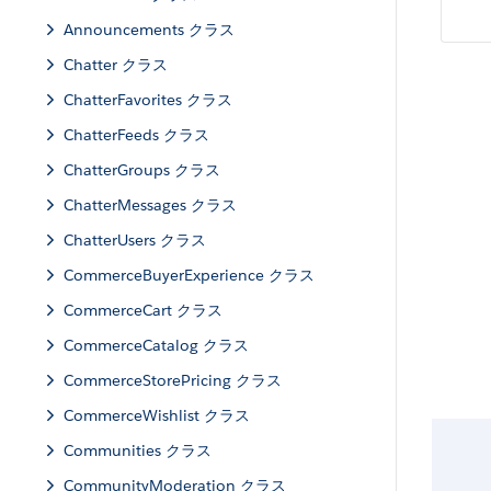
Announcements クラス
Chatter クラス
ChatterFavorites クラス
ChatterFeeds クラス
ChatterGroups クラス
ChatterMessages クラス
ChatterUsers クラス
CommerceBuyerExperience クラス
CommerceCart クラス
CommerceCatalog クラス
CommerceStorePricing クラス
CommerceWishlist クラス
Communities クラス
CommunityModeration クラス