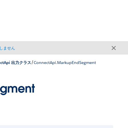
しません
/
ectApi 出力クラス
ConnectApi.MarkupEndSegment
egment