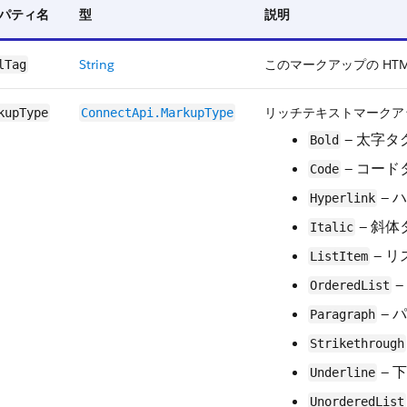
パティ名
型
説明
String
このマークアップの HTM
lTag
リッチテキストマークア
kupType
ConnectApi.​MarkupType
— 太字タ
Bold
— コード
Code
— 
Hyperlink
— 斜体
Italic
— 
ListItem
—
OrderedList
— 
Paragraph
Strikethrough
— 
Underline
UnorderedList