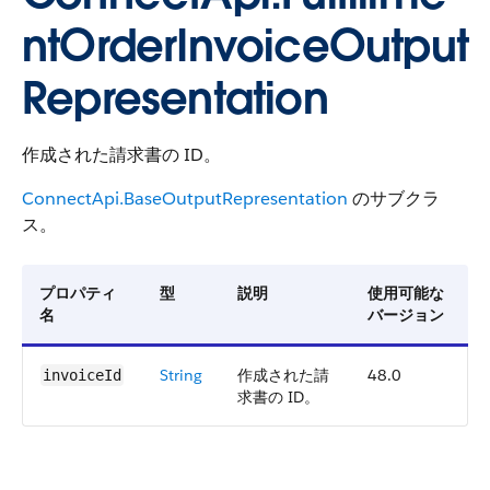
ntOrderInvoiceOutput
Representation
作成された請求書の ID。
ConnectApi.BaseOutputRepresentation
のサブクラ
ス。
プロパティ
型
説明
使用可能な
名
バージョン
String
作成された請
48.0
invoiceId
求書の ID。