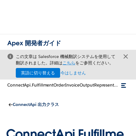
Apex 開発者ガイド
この文章は Salesforce 機械翻訳システムを使用して
翻訳されました。詳細は
こちら
をご参照ください。
英語に切り替える
今はしません
ConnectApi.FulfillmentOrderInvoiceOutputRepresentation
ConnectApi 出力クラス
ConnectApi.Fulfillme