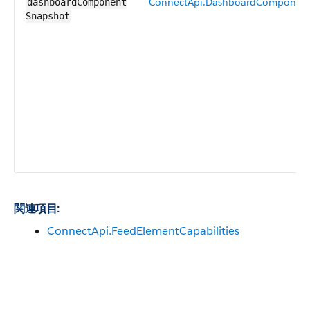
ConnectApi.DashboardComponen
dashboardComponent​
Snapshot
関連項目:
ConnectApi.FeedElementCapabilities