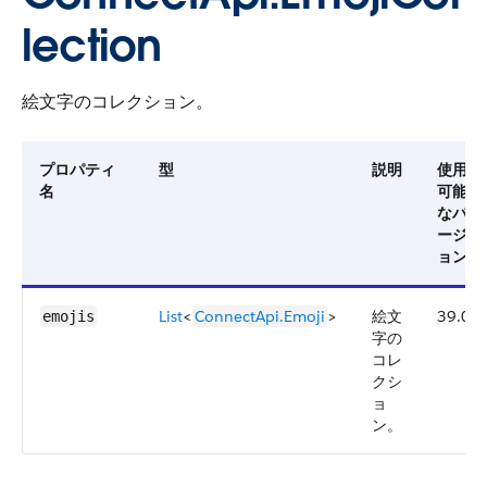
lection
絵文字のコレクション。
プロパティ
型
説明
使用
名
可能
なバ
ージ
ョン
List
<
ConnectApi.Emoji
>
絵文
39.0
emojis
字の
コレ
クシ
ョ
ン。