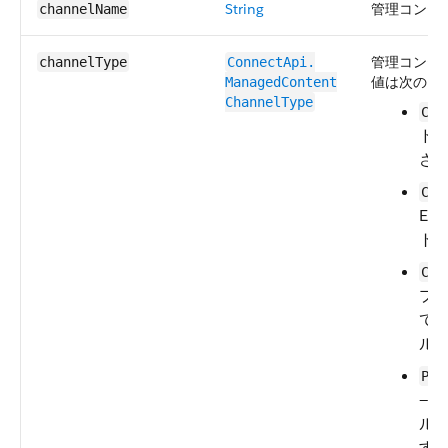
String
管理コンテ
channelName
管理コンテ
channelType
ConnectApi.​
値は次のと
ManagedContent​
ChannelType
Clo
ド
さ
Com
Exp
ト
Con
プ
て
ル
Pub
— 
ル
す