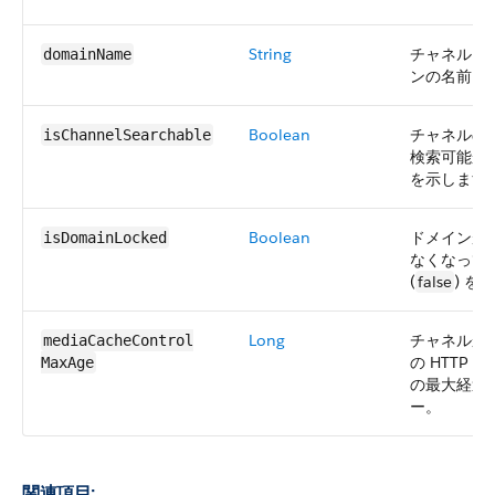
String
チャネルに
domainName
ンの名前。
Boolean
チャネルの
isChannelSearchable
検索可能か 
を示します
Boolean
ドメインが
isDomainLocked
なくなってい
(
false
) を
Long
チャネルか
mediaCacheControl​
の HTTP
MaxAge
の最大経過
ー。
関連項目: