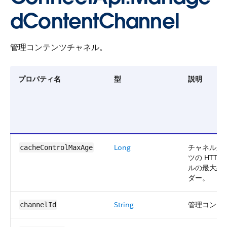
dContentChannel
管理コンテンツチャネル。
プロパティ名
型
説明
Long
チャネルか
cacheControlMaxAge
ツの HTT
ルの最大経
ダー。
String
管理コンテン
channelId