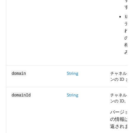
す
Use
テ
れ
の
権
み
String
チャネルに
domain
ンの ID 
String
チャネルに
domainId
ンの ID。
バージョン 
の情報は
返されま