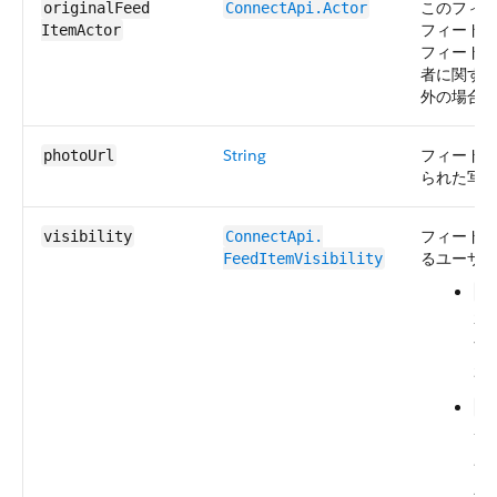
このフィ
originalFeed​
ConnectApi.Actor
フィード
ItemActor
フィード
者に関す
外の場合
String
フィード
photoUrl
られた写真
フィード
visibility
ConnectApi.​
るユーザ
FeedItemVisibility
Al
示
ザ
れ
In
—
ユ
定