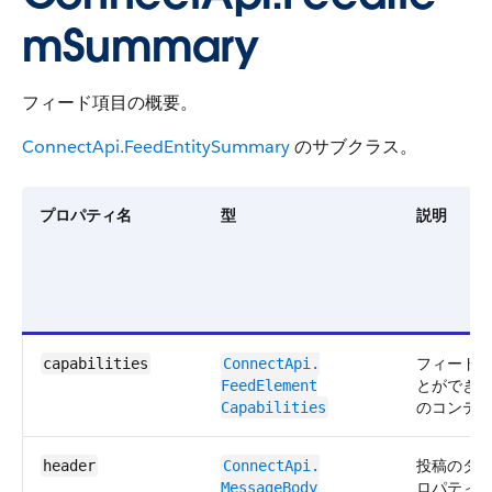
mSummary
フィード項目の概要。
ConnectApi.FeedEntitySummary
のサブクラス。
プロパティ名
型
説明
フィード
capabilities
ConnectApi.​
とができ
FeedElement​
のコンテ
Capabilities
投稿のタ
header
ConnectApi.​
ロパティ
MessageBody