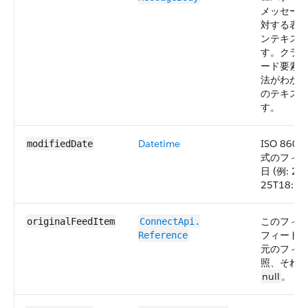
メッセー
対する表
ンテキス
す。クラ
ード要素
法がわか
のテキス
す。
Datetime
ISO 86
modifiedDate
式のフィ
日 (例: 201
25T18:24
このフィ
originalFeedItem
ConnectApi.​
フィード
Reference
元のフィ
照、それ
null
。