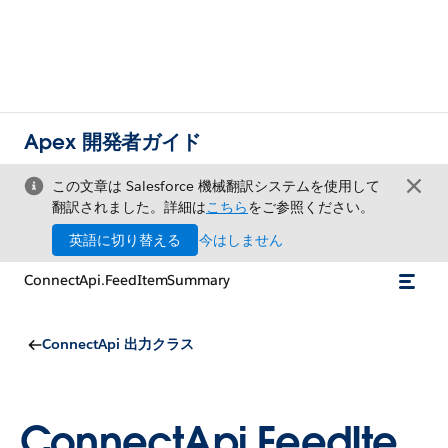
Apex 開発者ガイド
この文章は Salesforce 機械翻訳システムを使用して
翻訳されました。詳細は
こちら
をご参照ください。
英語に切り替える
今はしません
ConnectApi.FeedItemSummary
ConnectApi 出力クラス
ConnectApi.FeedIte