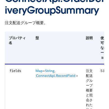
iveryGroupSummary
注文配送グループ概要。
プロパティ
型
説明
使用
名
可能
なバ
ージ
ョン
Map
<
String
,
注文
51.0
fields
ConnectApi.RecordField
>
配送
グル
ープ
概要
と照
会さ
れた