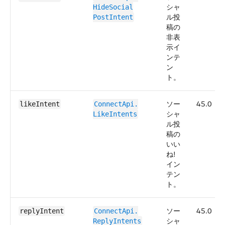
シャ
HideSocial​
ル投
PostIntent
稿の
非表
示イ
ンテ
ン
ト。
ソー
45.0
likeIntent
ConnectApi.​
シャ
LikeIntents
ル投
稿の
いい
ね!
イン
テン
ト。
ソー
45.0
replyIntent
ConnectApi.​
シャ
ReplyIntents