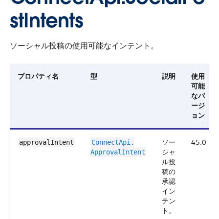
stIntents
ソーシャル投稿の使用可能なインテント。
プロパティ名
型
説明
使用
可能
なバ
ージ
ョン
ソー
45.0
approvalIntent
ConnectApi.​
シャ
ApprovalIntent
ル投
稿の
承認
イン
テン
ト。