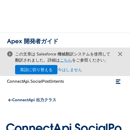
Apex 開発者ガイド
この文章は Salesforce 機械翻訳システムを使用して
翻訳されました。詳細は
こちら
をご参照ください。
英語に切り替える
今はしません
ConnectApi.SocialPostIntents
ConnectApi 出力クラス
ConnectApi.SocialPo