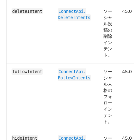
ソー
45.0
deleteIntent
ConnectApi.​
シャ
DeleteIntents
ル投
稿の
削除
イン
テン
ト。
ソー
45.0
followIntent
ConnectApi.​
シャ
FollowIntents
ル人
格の
フォ
ロー
イン
テン
ト。
ソー
45.0
hideIntent
ConnectApi.​