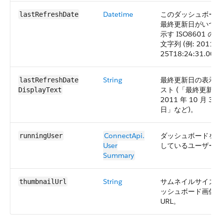
Datetime
このダッシュボー
lastRefreshDate
最終更新日がいつ
示す ISO8601 の
文字列 (例: 2011-0
25T18:24:31.000
String
最終更新日の表示
lastRefreshDate​
スト (「最終更新
DisplayText
2011 年 10 月 31
日」など)。
ConnectApi.​
ダッシュボードを
runningUser
User​
しているユーザー
Summary
String
サムネイルサイズ
thumbnailUrl
ッシュボード画像
URL。