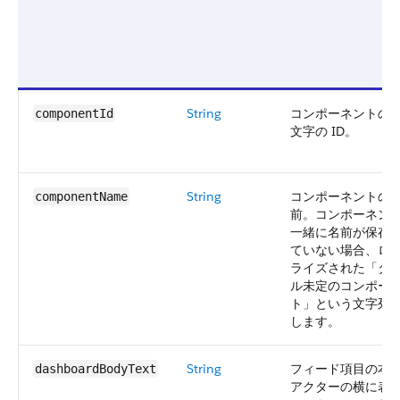
String
コンポーネントの 1
componentId
文字の ID。
String
コンポーネントの
componentName
前。コンポーネン
一緒に名前が保存
ていない場合、ロ
ライズされた「タ
ル未定のコンポー
ト」という文字列
します。
String
フィード項目の本
dashboardBodyText
アクターの横に表