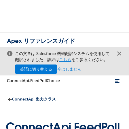
Apex リファレンスガイド
この文章は Salesforce 機械翻訳システムを使用して
翻訳されました。詳細は
こちら
をご参照ください。
英語に切り替える
今はしません
ConnectApi.FeedPollChoice
ConnectApi 出力クラス
ConnectApi.FeedPoll