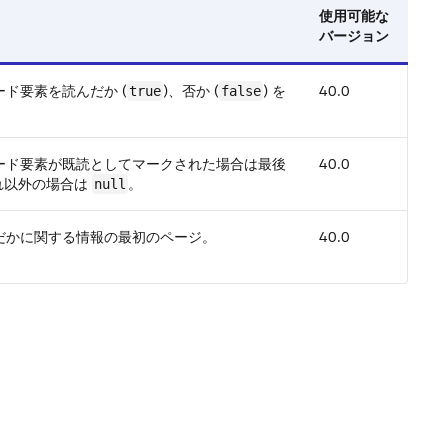
使用可能な
バージョン
ド要素を読んだか (
)、否か (
) を
40.0
true
false
ード要素が既読としてマークされた場合は最後
40.0
。それ以外の場合は
。
null
だかに関する情報の最初のページ。
40.0