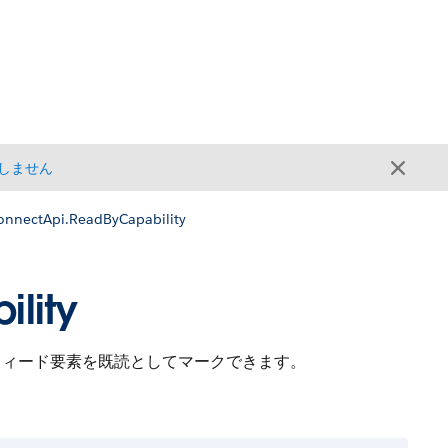
しません
onnectApi.ReadByCapability
lity
フィード要素を既読としてマークできます。