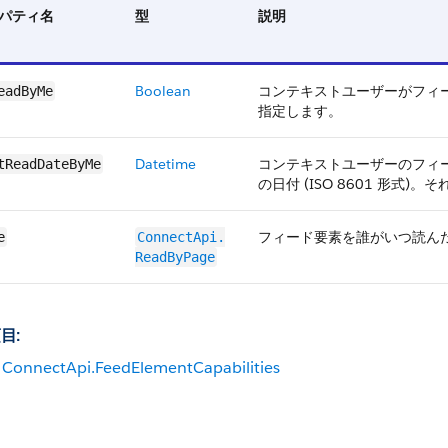
パティ名
型
説明
Boolean
コンテキストユーザーがフィー
eadByMe
指定します。
Datetime
コンテキストユーザーのフィ
tReadDateByMe
の日付 (ISO 8601 形式)
フィード要素を誰がいつ読ん
e
ConnectApi.​
ReadByPage
目:
ConnectApi.FeedElementCapabilities