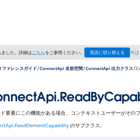
英語に切り替える
されました。詳細は
こちら
をご参照ください。
今は
/
/
/
x リファレンスガイド
ConnectApi 名前空間
ConnectApi 出力クラス
C
nnectApi.ReadByCapabi
ード要素にこの機能がある場合、コンテキストユーザーがその
ctApi.FeedElementCapability
のサブクラス。