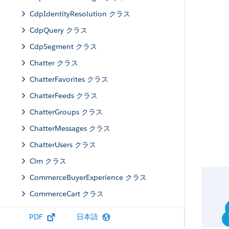
CdpIdentityResolution クラス
CdpQuery クラス
CdpSegment クラス
Chatter クラス
ChatterFavorites クラス
ChatterFeeds クラス
ChatterGroups クラス
ChatterMessages クラス
ChatterUsers クラス
Clm クラス
CommerceBuyerExperience クラス
CommerceCart クラス
CommerceCatalog クラス
PDF
日本語
CommercePromotions クラス