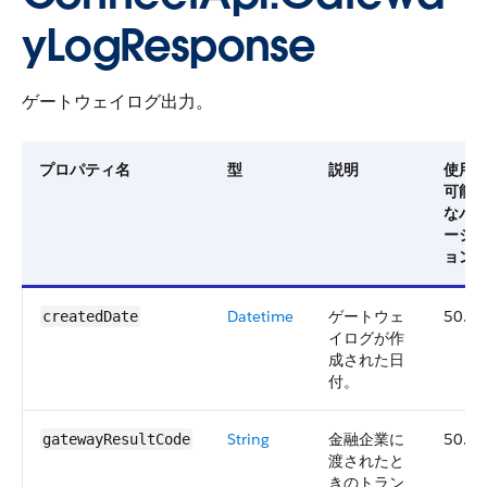
yLogResponse
ゲートウェイログ出力。
プロパティ名
型
説明
使用
可能
なバ
ージ
ョン
Datetime
ゲートウェ
50.0
createdDate
イログが作
成された日
付。
String
金融企業に
50.0
gatewayResultCode
渡されたと
きのトラン