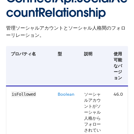
countRelationship
管理ソーシャルアカウントとソーシャル人格間のフォロ
ーリレーション。
プロパティ名
型
説明
使用
可能
なバ
ージ
ョン
Boolean
ソーシャ
46.0
isFollowed
ルアカウ
ントがソ
ーシャル
人格から
フォロー
されてい