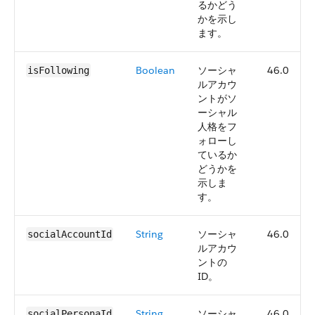
るかどう
かを示し
ます。
Boolean
ソーシャ
46.0
isFollowing
ルアカウ
ントがソ
ーシャル
人格をフ
ォローし
ているか
どうかを
示しま
す。
String
ソーシャ
46.0
socialAccountId
ルアカウ
ントの
ID。
String
ソーシャ
46.0
socialPersonaId