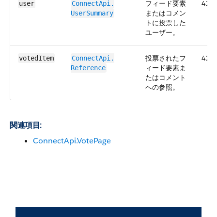
フィード要素
42.0
user
ConnectApi.​
またはコメン
UserSummary
トに投票した
ユーザー。
投票されたフ
42.0
votedItem
ConnectApi.​
ィード要素ま
Reference
たはコメント
への参照。
関連項目:
ConnectApi.VotePage