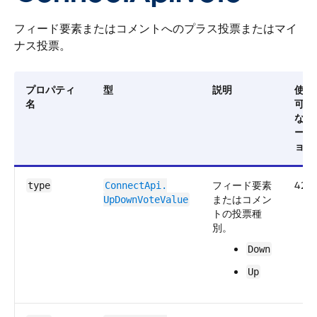
フィード要素またはコメントへのプラス投票またはマイ
ナス投票。
プロパティ
型
説明
使用
名
可能
なバ
ージ
ョン
フィード要素
42.0
type
ConnectApi.​
またはコメン
UpDownVoteValue
トの投票種
別。
Down
Up