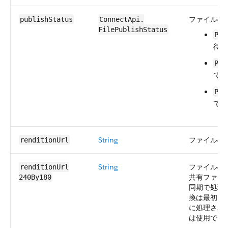
ファイルの
publishStatus
ConnectApi.​
FilePublishStatus
Pen
待
Pri
で
Pub
て
String
ファイルの変
renditionUrl
String
ファイルの 
renditionUrl​
共有ファイ
240By180
同期で処理
換は最初に
に処理され
は使用でき