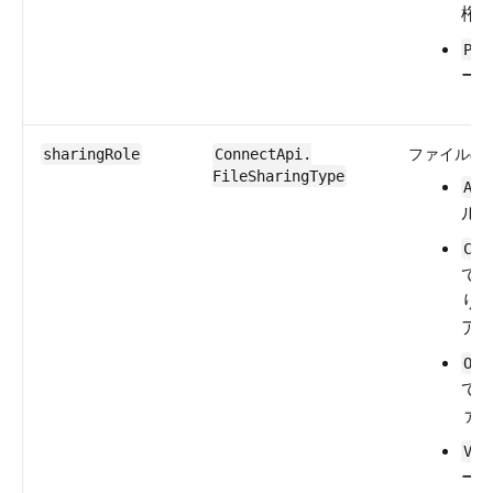
権
Pri
ー
ファイルの
sharingRole
ConnectApi.​
FileSharingType
Adm
ル
Col
て
り
ア
Own
て
ァ
Vie
ー