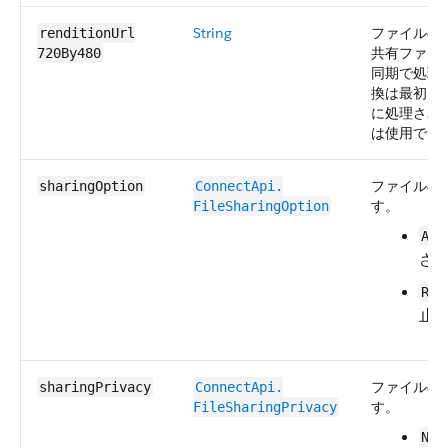
String
ファイルの 
renditionUrl​
共有ファイ
720By480
同期で処理
換は最初に
に処理され
は使用でき
ファイルの
sharingOption
ConnectApi.​
す。
FileSharingOption
All
さ
Res
止
ファイルの
sharingPrivacy
ConnectApi.​
す。
FileSharingPrivacy
Non