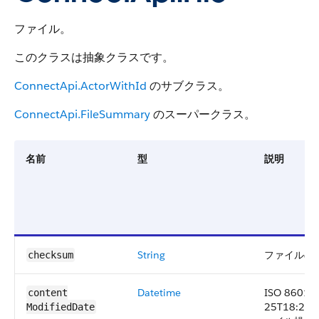
ファイル。
このクラスは抽象クラスです。
ConnectApi.ActorWithId
のサブクラス。
ConnectApi.FileSummary
のスーパークラス。
名前
型
説明
String
ファイルの 
checksum
Datetime
ISO 8601
content​
25T18:2
ModifiedDate