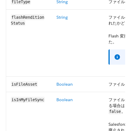
String
ファイルの種類
fileType
String
ファイルの 
flashRendition​
れたかどう
Status
Flash 変換
た。
メ
Boolean
ファイルが
isFileAsset
Boolean
ファイルが Sa
isInMyFileSync
る場合は
t
。
false
Salesforce
廃止されま