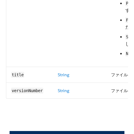
Pro
す
Fai
た
Suc
し
Na
String
ファイルの
title
String
ファイルの
versionNumber