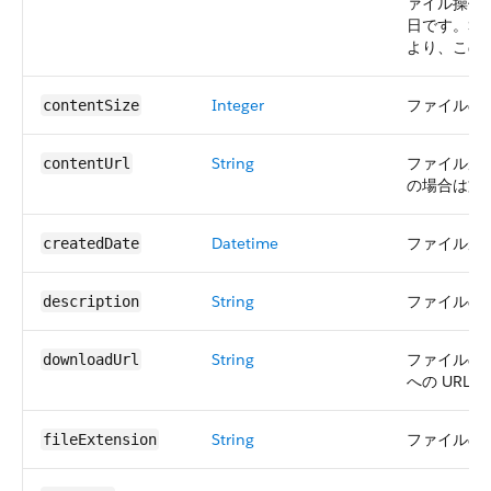
ァイル操作
日です。Sa
より、この
Integer
ファイルのサ
contentSize
String
ファイルがリ
contentUrl
の場合は文
Datetime
ファイルが作
createdDate
String
ファイルの
description
String
ファイルの
downloadUrl
への URL。
String
ファイルの
fileExtension