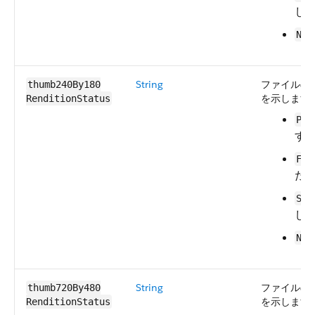
し
Na
String
ファイルの 
thumb240By180​
を示します
RenditionStatus
Pro
す
Fai
た
Suc
し
Na
String
ファイルの 
thumb720By480​
を示します
RenditionStatus