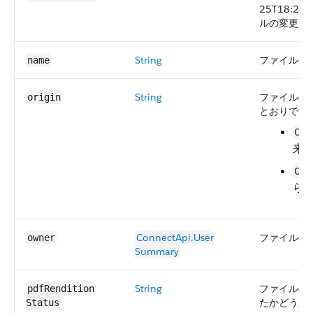
25T18:24
ルの変更に
String
ファイルの
name
String
ファイルの
origin
とおりです
Cha
来
Con
ら
ConnectApi.​User​
ファイルの
owner
Summary
String
ファイルの 
pdfRendition​
たかどうか
Status