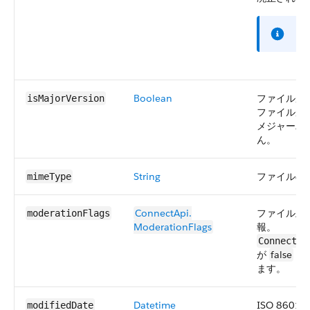
メ
Boolean
ファイルが
isMajorVersion
ファイルが
メジャーバ
ん。
String
ファイルの 
mimeType
ConnectApi.​
ファイル上
moderationFlags
ModerationFlags
報。
ConnectAp
が
false
の
ます。
Datetime
ISO 8601
modifiedDate