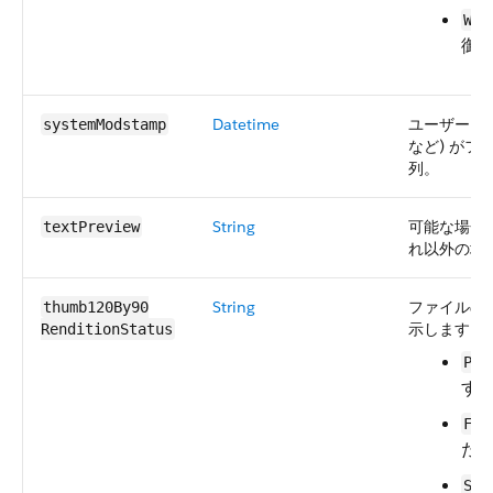
Wor
御
Datetime
ユーザーま
systemModstamp
など) がファ
列。
String
可能な場合
textPreview
れ以外の場
String
ファイルの 
thumb120By90​
示します。
RenditionStatus
Pro
す
Fai
た
Suc