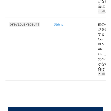
がない
合は
null
。
String
前のペ
previousPageUrl
ジを識
する
Connec
REST
API
URL。
のペー
がない
合は
null
。