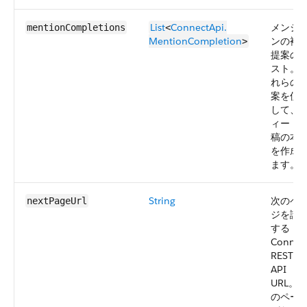
List
ConnectApi.​
メンシ
mentionCompletions
<
MentionCompletion
ンの補
>
提案の
スト。
れらの
案を使
して、
ィード
稿の本
を作成
ます。
String
次のペ
nextPageUrl
ジを識
する
Connec
REST
API
URL。
のペー