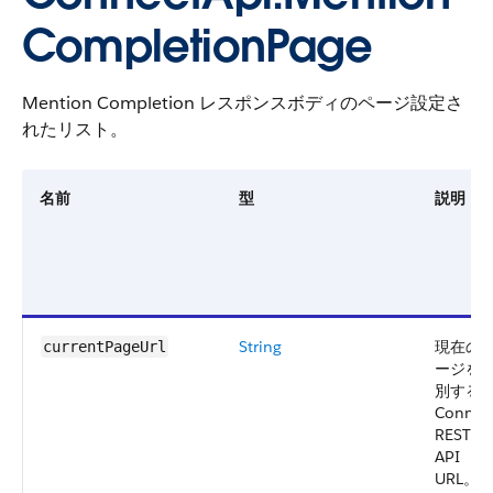
CompletionPage
Mention Completion レスポンスボディのページ設定さ
れたリスト。
名前
型
説明
String
現在の
currentPageUrl
ージを
別する
Connec
REST
API
URL。