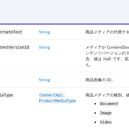
String
商品メディアの代替テ
ernateText
String
メディアが Content
tentVersionId
ンテンツバージョンの I
合、値は
null
です。拡
ん。
String
商品画像の ID。
商品メディアの種別。
iaType
ConnectApi.​
ProductMediaType
Document
Image
Video