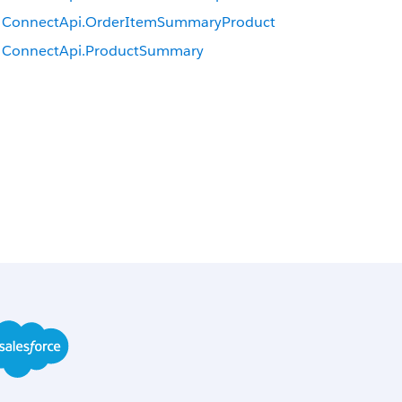
ConnectApi.OrderItemSummaryProduct
ConnectApi.ProductSummary