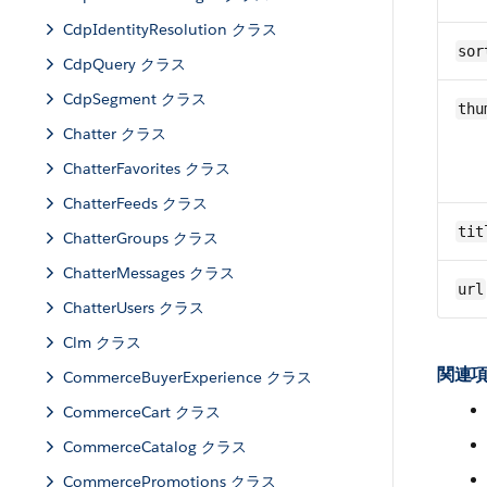
CdpIdentityResolution クラス
sor
CdpQuery クラス
CdpSegment クラス
thu
Chatter クラス
ChatterFavorites クラス
ChatterFeeds クラス
tit
ChatterGroups クラス
ChatterMessages クラス
url
ChatterUsers クラス
Clm クラス
関連項
CommerceBuyerExperience クラス
CommerceCart クラス
CommerceCatalog クラス
CommercePromotions クラス