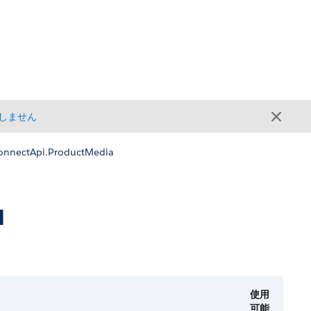
しません
onnectApi.ProductMedia
a
使用
可能