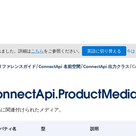
英語に切り替える
されました。詳細は
こちら
をご参照ください。
今は
/
/
/
x リファレンスガイド
ConnectApi 名前空間
ConnectApi 出力クラス
C
nnectApi.ProductMedi
品に関連付けられたメディア。
パティ名
型
説明