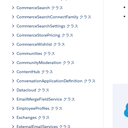
CommerceSearch クラス
CommerceSearchConnectFamily クラス
CommerceSearchSettings クラス
CommerceStorePricing クラス
CommerceWishlist クラス
Communities クラス
CommunityModeration クラス
ContentHub クラス
ConversationApplicationDefinition クラス
Datacloud クラス
EmailMergeFieldService クラス
EmployeeProfiles クラス
Exchanges クラス
ExternalEmailServices クラス