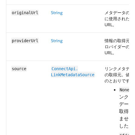
String
メタデータの要
originalUrl
に使用された元
URL。
String
情報の取得元の
providerUrl
ロバイダーの
URL。
リンクメタデー
source
ConnectApi.​
の取得元。値は
LinkMetadataSource
のとおりです。
—
None
ンクメ
データ
取得さ
ません
した。