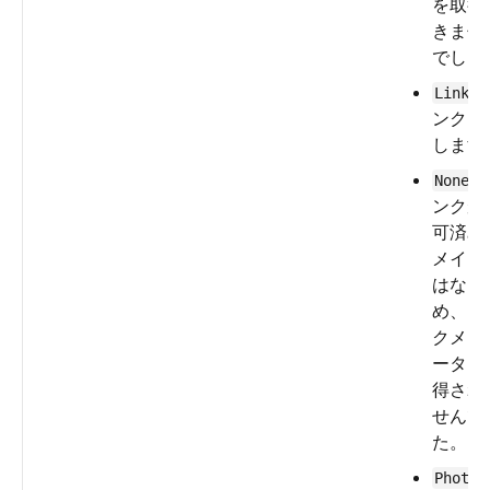
を取得
きませ
でした
—
Link
ンクを
します
—
None
ンクが
可済み
メイン
はない
め、リ
クメタ
ータは
得され
せんで
た。
Photo