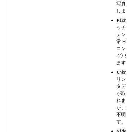
写真を
します
—
Rich
ッチコ
テンツ 
常 HT
コンテ
ツ) を
ます。
Unknow
リンク
タデー
が取得
れまし
が、型
不明で
す。
Video