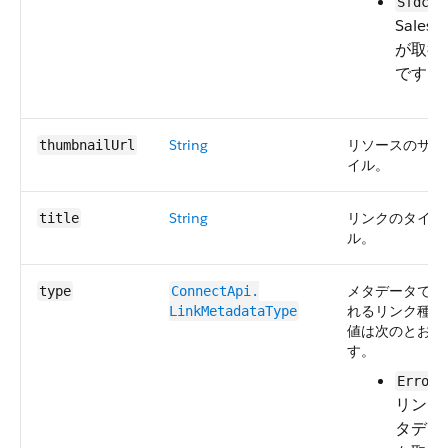
—
Sfdc
Salesf
が取得
です。
String
リソースのサム
thumbnailUrl
イル。
String
リンクのタイト
title
ル。
メタデータで表
type
ConnectApi.​
れるリンク種別
LinkMetadataType
値は次のとおり
す。
Error
リンク
タデー