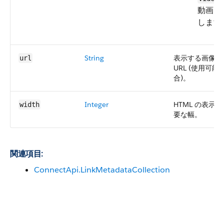
動画を
します
String
表示する画像の
url
URL (使用可能
合)。
Integer
HTML の表示に
width
要な幅。
関連項目:
ConnectApi.LinkMetadataCollection