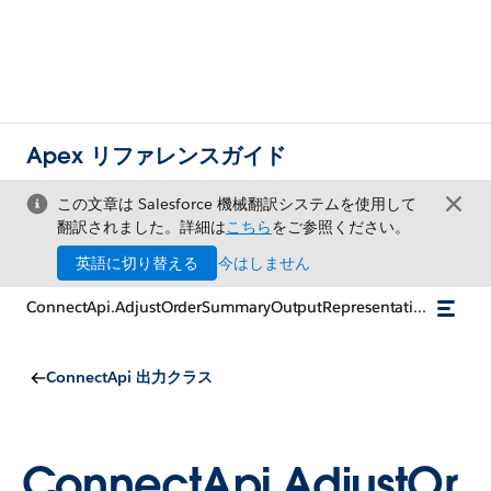
Apex リファレンスガイド
この文章は Salesforce 機械翻訳システムを使用して
翻訳されました。詳細は
こちら
をご参照ください。
英語に切り替える
今はしません
ConnectApi.AdjustOrderSummaryOutputRepresentation
ConnectApi 出力クラス
ConnectApi.AdjustOr