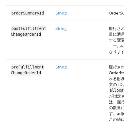
String
OrderSum
orderSummaryId
String
履行された O
postFulfillment​
量に適用さ
ChangeOrderId
する変更注文の
コールの場合
なります。
String
履行されて
preFulfillment​
OrderIt
ChangeOrderId
れる財務上
文の ID。要求
allocate
が指定され
は、履行中の 
の数量に適
す。adjus
この値は常に