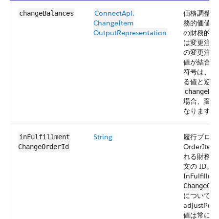
ConnectApi.​
価格調整ア
changeBalances
ChangeItem​
務的価値 (
OutputRepresentation
の財務的価
は変更注文
の変更注文
値が結合さ
符号は、変
る値と逆に
changeBa
場合、変更
なります。
String
履行プロセ
inFulfillment​
OrderIt
ChangeOrderId
れる財務上
文の ID
InFulfillm
ChangeOrd
についての
adjustP
値は常に n