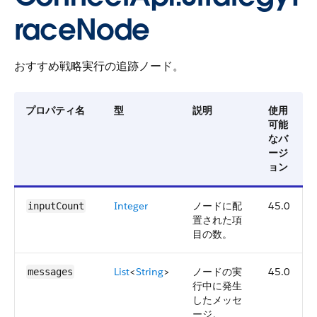
raceNode
おすすめ戦略実行の追跡ノード。
プロパティ名
型
説明
使用
可能
なバ
ージ
ョン
Integer
ノードに配
45.0
inputCount
置された項
目の数。
List
<
String
>
ノードの実
45.0
messages
行中に発生
したメッセ
ージ。