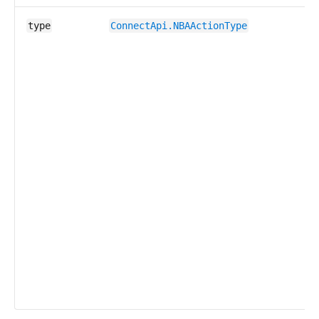
type
ConnectApi.​NBAActionType