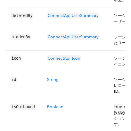
本文。
ConnectApi.UserSummary
ソーシャ
deletedBy
ーザー。
ConnectApi.UserSummary
ソーシャ
hiddenBy
たユーザ
ConnectApi.Icon
ソーシャ
icon
イコン。
String
ソーシャル投
id
レコード
ID。
Boolean
true
の
isOutbound
投稿が Sa
ションか
す。