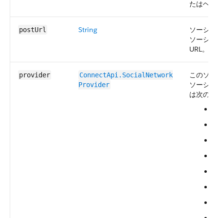
たはヘッ
String
ソーシャ
postUrl
ソーシャ
URL。
このソー
provider
ConnectApi.​SocialNetwork​
ソーシャ
Provider
は次のと
F
G
I
I
K
K
L