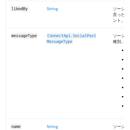
String
ソーシャ
likedBy
言った外
ント。
ソーシャ
messageType
ConnectApi.​SocialPost​
種別。
値
MessageType
C
D
P
P
R
R
T
String
ソーシャ
name