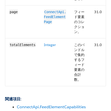
フィー
31.0
page
ConnectApi.​
ド要素
FeedElement​
のコレ
Page
クショ
ン。
Integer
このバ
31.0
totalElements
ンドル
で集約
するフ
ィード
要素の
合計
数。
関連項目:
ConnectApi.FeedElementCapabilities