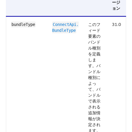
ージ
ョン
このフ
31.0
bundleType
ConnectApi.​
ィード
BundleType
要素の
バンド
ル種別
を定義
しま
す。バ
ンドル
種別に
よっ
て、バ
ンドル
で表示
される
追加情
報が決
定され
ます。