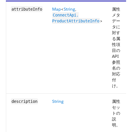
Map
<
String
,
属性
attributeInfo
メタ
ConnectApi.​
>
デー
ProductAttributeInfo
タに
対す
る属
性項
目の
API
参照
名の
対応
付
け。
String
属性
description
セッ
トの
説
明。