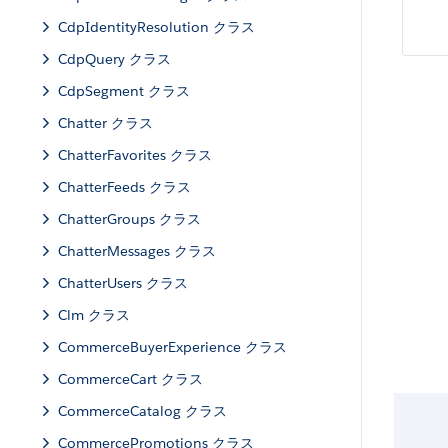
CdpIdentityResolution クラス
CdpQuery クラス
CdpSegment クラス
Chatter クラス
ChatterFavorites クラス
ChatterFeeds クラス
ChatterGroups クラス
ChatterMessages クラス
ChatterUsers クラス
Clm クラス
CommerceBuyerExperience クラス
CommerceCart クラス
CommerceCatalog クラス
CommercePromotions クラス