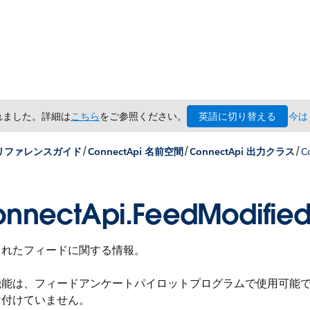
英語に切り替える
されました。詳細は
こちら
をご参照ください。
今は
/
/
/
x リファレンスガイド
ConnectApi 名前空間
ConnectApi 出力クラス
C
nnectApi.FeedModified
されたフィードに関する情報。
機能は、フィードアンケートパイロットプログラムで使用可能
け付けていません。