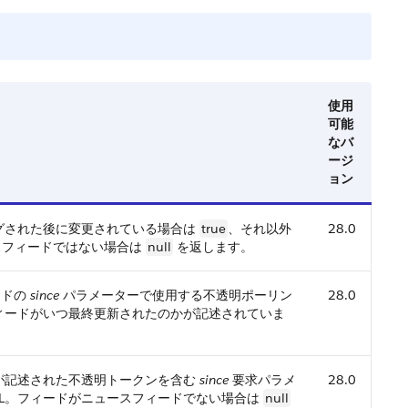
使用
可能
なバ
ージ
ョン
グされた後に変更されている場合は
true
、それ以外
28.0
スフィードではない場合は
null
を返します。
ッドの
since
パラメーターで使用する不透明ポーリン
28.0
ィードがいつ最終更新されたのかが記述されていま
が記述された不透明トークンを含む
since
要求パラメ
28.0
API URL。フィードがニュースフィードでない場合は
null