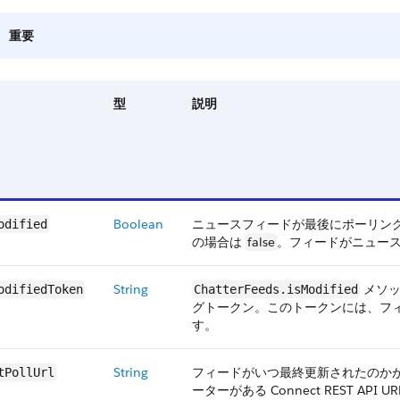
重要
型
説明
Boolean
ニュースフィードが最後にポーリン
odified
の場合は
false
。フィードがニュー
String
メソ
odifiedToken
ChatterFeeds.isModified
グトークン。このトークンには、フ
す。
String
フィードがいつ最終更新されたのか
tPollUrl
ーターがある Connect REST 