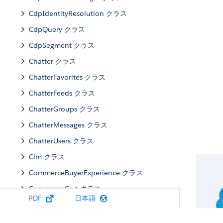
CdpIdentityResolution クラス
CdpQuery クラス
CdpSegment クラス
Chatter クラス
ChatterFavorites クラス
ChatterFeeds クラス
ChatterGroups クラス
ChatterMessages クラス
ChatterUsers クラス
Clm クラス
CommerceBuyerExperience クラス
CommerceCart クラス
PDF
日本語
CommerceCatalog クラス
CommercePromotions クラス