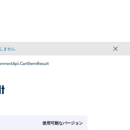
しません
onnectApi.CartItemResult
t
使用可能なバージョン