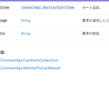
カート品目。
tItem
ConnectApi.​AbstractCartItem
String
要求が成功した
sage
String
要求の状況。
tus
目:
ConnectApi.CartItemCollection
ConnectApi.WishlistToCartResult