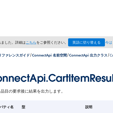
英語に切り替える
されました。詳細は
こちら
をご参照ください。
今は
/
/
/
x リファレンスガイド
ConnectApi 名前空間
ConnectApi 出力クラス
C
nnectApi.CartItemResul
ト品目の要求後に結果を出力します。
パティ名
型
説明