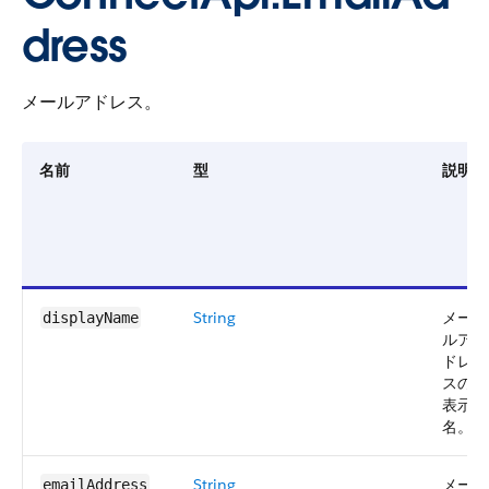
dress
メールアドレス。
名前
型
説明
String
メー
displayName
ルア
ドレ
スの
表示
名。
String
メー
emailAddress