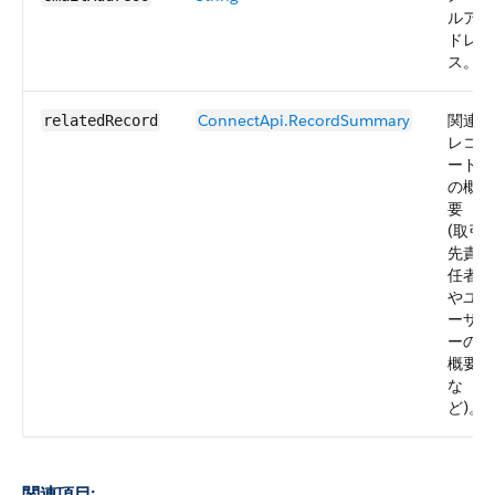
ルア
ドレ
ス。
ConnectApi.RecordSummary
関連
relatedRecord
レコ
ード
の概
要
(取引
先責
任者
やユ
ーザ
ーの
概要
な
ど)。
関連項目: