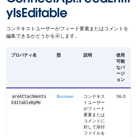
yIsEditable
コンテキストユーザーがフィード要素またはコメントを
編集できるかどうかを示します。
プロパティ名
型
説明
使用
可能
なバ
ージ
ョン
Boolean
コンテキス
36.0
areAttachments​
トユーザー
EditableByMe
がフィード
要素または
コメントに
対して添付
ファイルを