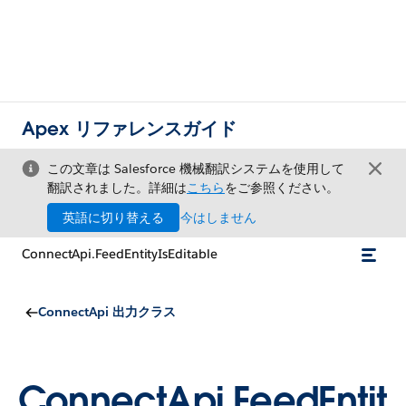
Apex リファレンスガイド
この文章は Salesforce 機械翻訳システムを使用して
翻訳されました。詳細は
こちら
をご参照ください。
英語に切り替える
今はしません
ConnectApi.FeedEntityIsEditable
ConnectApi 出力クラス
ConnectApi.FeedEntit