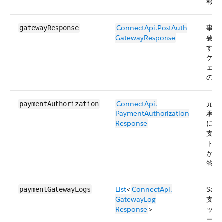
報。
ConnectApi.​PostAuth​
事後
gatewayResponse
GatewayResponse
要求
する
ゲー
ェイ
の応
ConnectApi.​
元の
paymentAuthorization
PaymentAuthorization​
承認
Response
に対
支払
トウ
から
答。
List
<
ConnectApi.​
Sale
paymentGatewayLogs
GatewayLog​
支払
Response
>
ット
ーム