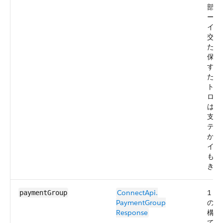
部支
ート
イの
交換
た情
保存
す。
た、
トウ
ログ
は、
支払
ティ
から
イロ
も記
きま
ConnectApi.​
1 
paymentGroup
PaymentGroup​
の支
Response
構成
てい