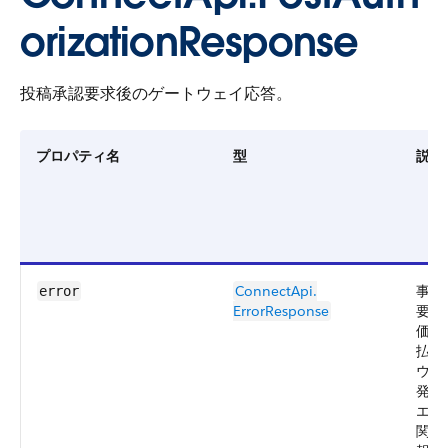
orizationResponse
投稿承認要求後のゲートウェイ応答。
プロパティ名
型
説明
ConnectApi.​
事後
error
ErrorResponse
要求
価中
払ゲ
ウェ
発生
エラ
関す