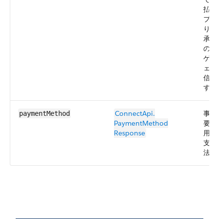
払グ
プで
り、
承認
のた
ゲー
ェイ
信さ
す。
ConnectApi.​
事後
paymentMethod
PaymentMethod​
要求
Response
用さ
支払
法。