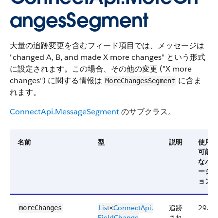
angesSegment
大量の追跡変更を含むフィード項目では、メッセージは
"changed A, B, and made X more changes" という形式
に設定されます。この場合、その他の変更 ("X more
changes") に関する情報は
に含ま
MoreChangesSegment
れます。
ConnectApi.MessageSegment
のサブクラス。
名前
型
説明
使用
可能
なバ
ージ
ョン
List
ConnectApi.​
追跡
29.0
moreChanges
<
FieldChange​
され