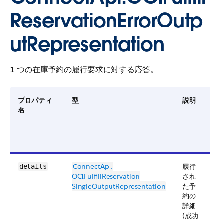
ReservationErrorOutp
utRepresentation
1 つの在庫予約の履行要求に対する応答。
プロパティ
型
説明
名
ConnectApi.​
履行
5
details
OCIFulfillReservation​
され
SingleOutputRepresentation
た予
約の
詳細
(成功