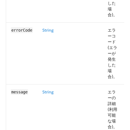
した
場
合)。
String
エラ
5
errorCode
ーコ
ード
(エラ
ーが
発生
した
場
合)。
String
エラ
5
message
ーの
詳細
(利用
可能
な場
合)。