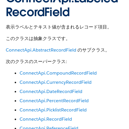
RecordField
表示ラベルとテキスト値が含まれるレコード項目。
このクラスは抽象クラスです。
ConnectApi.AbstractRecordField
のサブクラス。
次のクラスのスーパークラス:
ConnectApi.CompoundRecordField
ConnectApi.CurrencyRecordField
ConnectApi.DateRecordField
ConnectApi.PercentRecordField
ConnectApi.PicklistRecordField
ConnectApi.RecordField
ConnectApi.ReferenceField