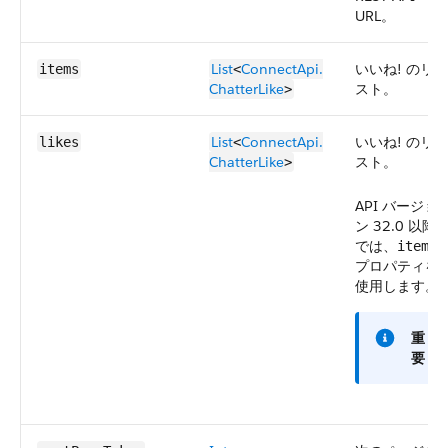
URL。
List
ConnectApi.​
いいね! のリ
items
<
Chatter​Like
スト。
>
List
ConnectApi.​
いいね! のリ
likes
<
Chatter​Like
スト。
>
API バージョ
ン 32.0 以降
では、
items
プロパティを
使用します。
重
要