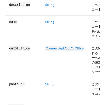
String
この補完
description
コードの
String
この補完
name
コードの
あれば、
ライズさ
ConnectApi.OutOfOffice
この完了
outOfOffice
れるレコ
ーの場合
の追加の
ージ (
ッセージ
String
この補完
photoUrl
コードの
イコンの 