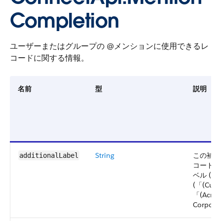
Completion
ユーザーまたはグループの @メンションに使用できるレ
コードに関する情報。
名前
型
説明
String
この補完
additionalLabel
コードの
ベル (
(「(Cus
「(Acme
Corpor