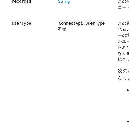
String
この補完
recordId
コードの 
この完了
userType
ConnectApi.​UserType
列挙
れるレコ
ーの場合
のユーザ
られたユ
なります
場合は、
次のい
なりま
—