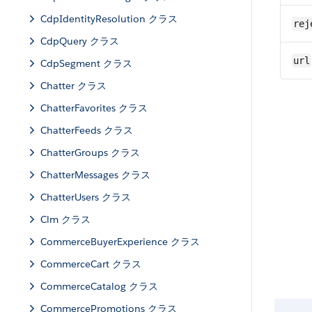
CdpIdentityResolution クラス
rej
CdpQuery クラス
url
CdpSegment クラス
Chatter クラス
ChatterFavorites クラス
ChatterFeeds クラス
ChatterGroups クラス
ChatterMessages クラス
ChatterUsers クラス
Clm クラス
CommerceBuyerExperience クラス
CommerceCart クラス
CommerceCatalog クラス
CommercePromotions クラス