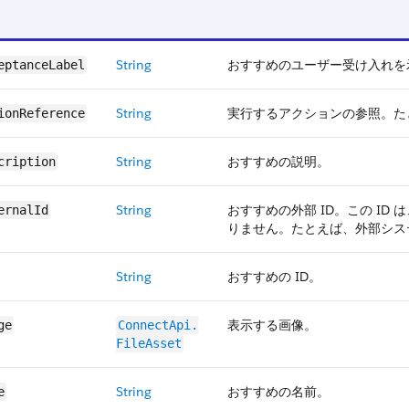
String
おすすめのユーザー受け入れを
eptanceLabel
String
実行するアクションの参照。た
ionReference
String
おすすめの説明。
cription
String
おすすめの外部 ID。この ID は、S
ernalId
りません。たとえば、外部シス
String
おすすめの ID。
表示する画像。
ge
ConnectApi.​
FileAsset
String
おすすめの名前。
e