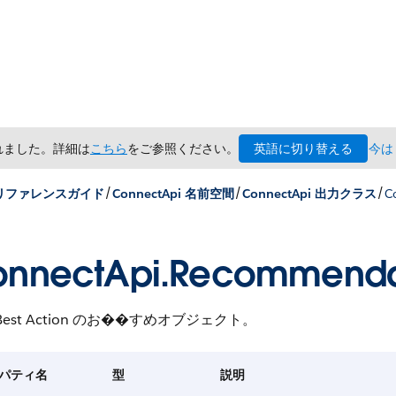
英語に切り替える
されました。詳細は
こちら
をご参照ください。
今は
/
/
/
x リファレンスガイド
ConnectApi 名前空間
ConnectApi 出力クラス
C
onnectApi.Recommenda
 Best Action のお��すめオブジェクト。
パティ名
型
説明