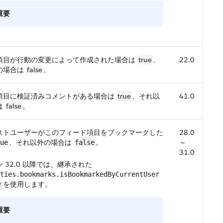
重要
項目が行動の変更によって作成された場合は
true
、
22.0
の場合は
false
。
項目に検証済みコメントがある場合は
true
、それ以
41.0
は
false
。
ストユーザーがこのフィード項目をブックマークした
28.0
、それ以外の場合は
。
～
ue
false
31.0
 32.0 以降では、継承された
ties.bookmarks.isBookmarkedByCurrentUser
ィを使用します。
重要