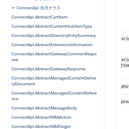
ConnectApi 出力クラス
ConnectApi.AbstractCartItem
ConnectApi.AbstractContentHubItemType
ConnectApi.AbstractDirectoryEntrySummary
ori
ConnectApi.AbstractExtensionInformation
ConnectApi.AbstractGatewayCommonRespo
nse
ori
Ite
ConnectApi.AbstractGatewayResponse
ConnectApi.AbstractManagedContentDelive
ryDocument
pho
ConnectApi.AbstractManagedContentRefere
nce
pre
ConnectApi.AbstractMessageBody
ConnectApi.AbstractNBAAction
ConnectApi.AbstractNBATarget