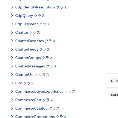
CdpIdentityResolution クラス
CdpQuery クラス
CdpSegment クラス
Chatter クラス
ChatterFavorites クラス
ChatterFeeds クラス
ChatterGroups クラス
ChatterMessages クラス
ChatterUsers クラス
cli
Clm クラス
CommerceBuyerExperience クラス
com
CommerceCart クラス
CommerceCatalog クラス
CommercePromotions クラス