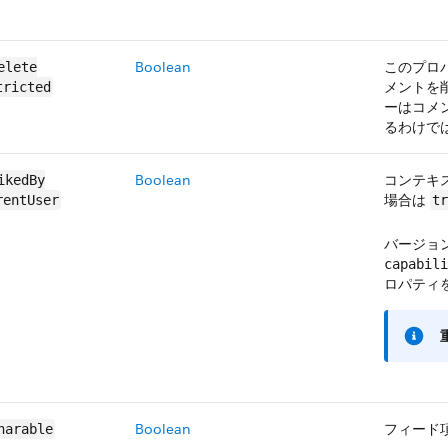
Boolean
このプロ
elete​
メントを
tricted
ーはコメ
るわけで
Boolean
コンテキ
ikedBy​
場合は
rentUser
tr
バージョン
capabili
ロパティ
Boolean
フィード
harable