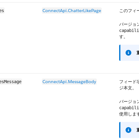
ConnectApi.​Chatter​Like​Page
このフィ
es
バージョン
capabili
す。
ConnectApi.​Message​Body
フィード
esMessage
ジ本文。
バージョン
capabili
使用しま