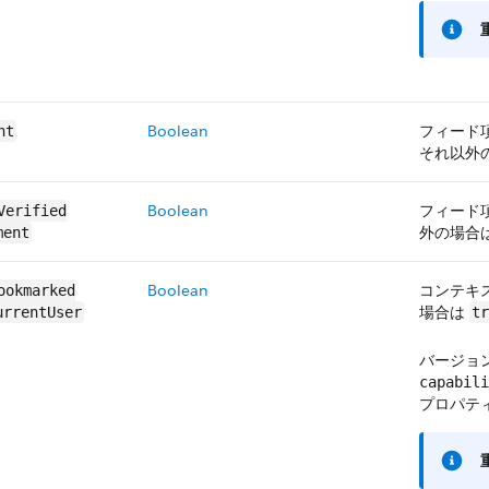
Boolean
フィード
nt
それ以外
Boolean
フィード
Verified​
外の場合
ment
Boolean
コンテキ
ookmarked​
場合は
urrentUser
tr
バージョン
capabili
プロパテ