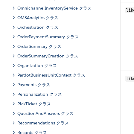
OmnichannelInventoryService クラス
lik
OMSAnalytics クラス
Orchestration クラス
OrderPaymentSummary クラス
OrderSummary クラス
OrderSummaryCreation クラス
Organization クラス
PardotBusinessUnitContext クラス
lik
Payments クラス
Personalization クラス
PickTicket クラス
QuestionAndAnswers クラス
Recommendations クラス
Records クラス