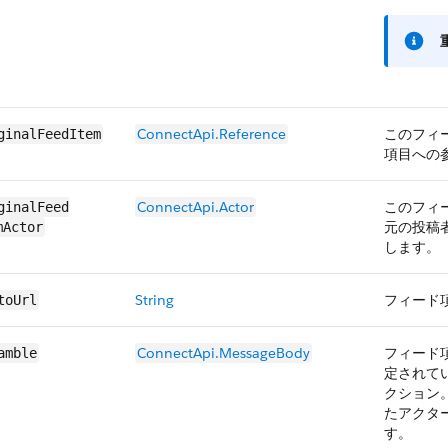
ConnectApi.​​Reference
このフィ
ginalFeedItem
項目への
ConnectApi.Actor
このフィ
ginalFeed​
元の投稿
mActor
します。
String
フィード項
toUrl
ConnectApi.​Message​Body
フィード
amble
定されて
クション
たアクター
す。