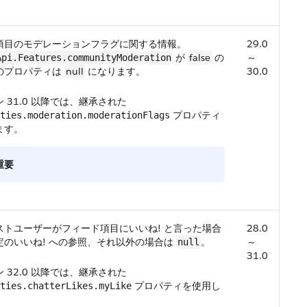
項目のモデレーションフラグに関する情報。
29.0
が
false
の
～
Api.Features.communityModeration
のプロパティは
null
になります。
30.0
 31.0 以降では、継承された
プロパティ
ties.moderation.moderationFlags
ます。
重要
ストユーザーがフィード項目にいいね! と言った場合
28.0
定のいいね! への参照、それ以外の場合は
。
～
null
31.0
 32.0 以降では、継承された
プロパティを使用し
ties.chatterLikes.myLike