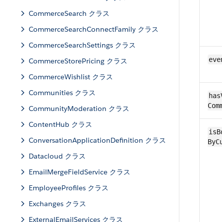
CommerceSearch クラス
CommerceSearchConnectFamily クラス
CommerceSearchSettings クラス
eve
CommerceStorePricing クラス
CommerceWishlist クラス
Communities クラス
has
Com
CommunityModeration クラス
ContentHub クラス
isB
ConversationApplicationDefinition クラス
ByC
Datacloud クラス
EmailMergeFieldService クラス
EmployeeProfiles クラス
Exchanges クラス
ExternalEmailServices クラス