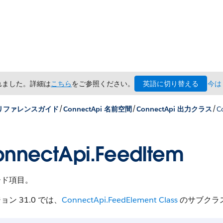
英語に切り替える
されました。詳細は
こちら
をご参照ください。
今は
/
/
/
x リファレンスガイド
ConnectApi 名前空間
ConnectApi 出力クラス
C
nnectApi.FeedItem
ード項目。
ョン 31.0 では、
ConnectApi.FeedElement Class
のサブクラ