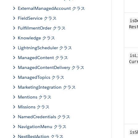
ExternalManagedAccount クラス
FieldService クラス
isD
Res
FulfillmentOrder クラス
Knowledge クラス
LightningScheduler クラス
isL
ManagedContent クラス
Cur
ManagedContentDelivery クラス
ManagedTopics クラス
MarketingIntegration クラス
Mentions クラス
Missions クラス
NamedCredentials クラス
NavigationMenu クラス
isS
NextBestAction クラス