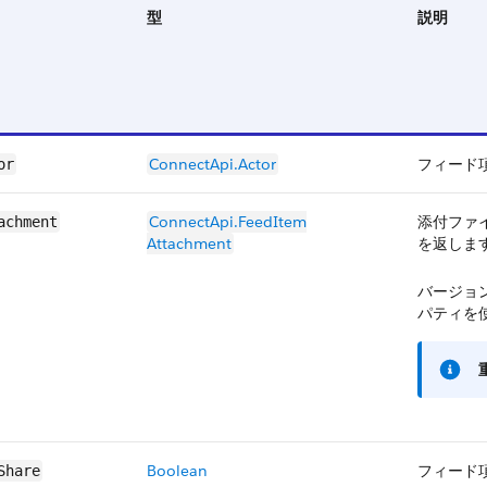
型
説明
ConnectApi.Actor
フィード
or
ConnectApi.​FeedItem​
添付ファ
achment
Attachment
を返しま
バージョン
パティを
Boolean
フィード
Share