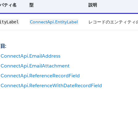
パティ名
型
説明
ConnectApi.EntityLabel
レコードのエンティティ
ityLabel
目:
ConnectApi.EmailAddress
ConnectApi.EmailAttachment
ConnectApi.ReferenceRecordField
ConnectApi.ReferenceWithDateRecordField