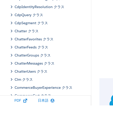
CdpIdentityResolution クラス
CdpQuery クラス
CdpSegment クラス
Chatter クラス
ChatterFavorites クラス
ChatterFeeds クラス
ChatterGroups クラス
ChatterMessages クラス
ChatterUsers クラス
Clm クラス
CommerceBuyerExperience クラス
CommerceCart クラス
PDF
日本語
CommerceCatalog クラス
CommercePromotions クラス