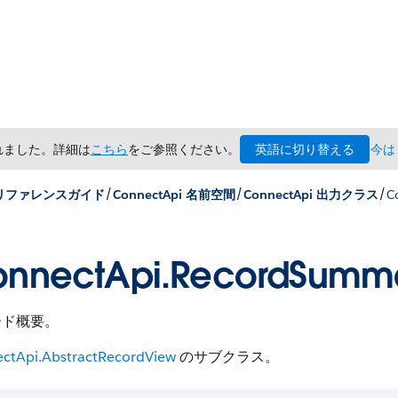
英語に切り替える
されました。詳細は
こちら
をご参照ください。
今は
/
/
/
x リファレンスガイド
ConnectApi 名前空間
ConnectApi 出力クラス
C
nnectApi.RecordSumm
ード概要。
ctApi.AbstractRecordView
のサブクラス。