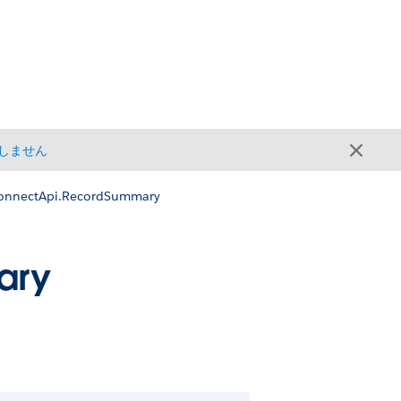
しません
onnectApi.RecordSummary
ary