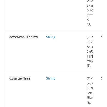
メン
ショ
ンの
デー
タ
型。
String
ディ
57.
dateGranularity
メン
ショ
ンの
日付
の粒
度。
String
ディ
57.
displayName
メン
ショ
ンの
表示
名。