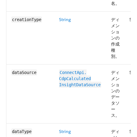
名。
String
ディ
57.
creationType
メン
ショ
ンの
作成
種
別。
ディ
57.
dataSource
ConnectApi.​
メン
CdpCalculated​
ショ
InsightDataSource
ンの
デー
タソ
ー
ス。
String
ディ
57.
dataType