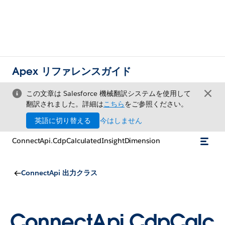
Apex リファレンスガイド
この文章は Salesforce 機械翻訳システムを使用して
翻訳されました。詳細は
こちら
をご参照ください。
英語に切り替える
今はしません
ConnectApi.CdpCalculatedInsightDimension
ConnectApi 出力クラス
ConnectApi.CdpCalc