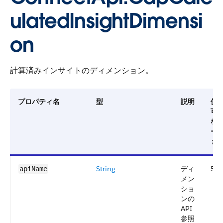
ulatedInsightDimensi
on
計算済みインサイトのディメンション。
プロパティ名
型
説明
使
可
な
ー
ョ
String
ディ
57.
apiName
メン
ショ
ンの
API
参照