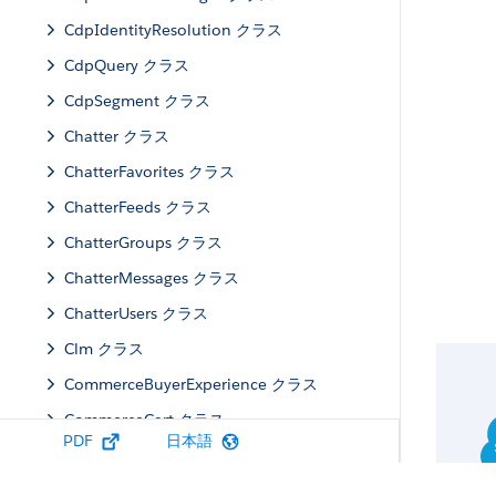
CdpIdentityResolution クラス
CdpQuery クラス
CdpSegment クラス
Chatter クラス
ChatterFavorites クラス
ChatterFeeds クラス
ChatterGroups クラス
ChatterMessages クラス
ChatterUsers クラス
Clm クラス
CommerceBuyerExperience クラス
CommerceCart クラス
PDF
日本語
CommerceCatalog クラス
CommercePromotions クラス