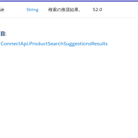
String
検索の推奨結果。
52.0
ue
目:
ConnectApi.ProductSearchSuggestionsResults