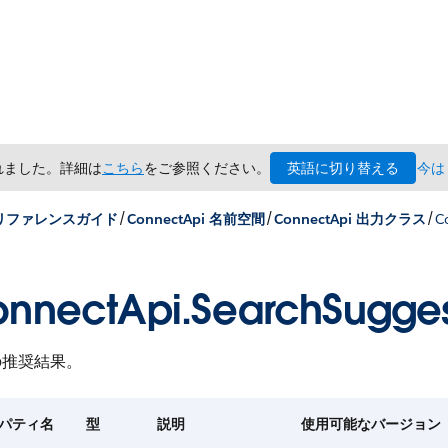
英語に切り替える
されました。詳細は
こちら
をご参照ください。
今は
/
/
/
x リファレンスガイド
ConnectApi 名前空間
ConnectApi 出力クラス
C
nnectApi.SearchSugges
の推奨結果。
パティ名
型
説明
使用可能なバージョン