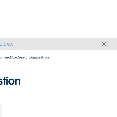
しません
onnectApi.SearchSuggestion
tion