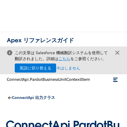
Apex リファレンスガイド
この文章は Salesforce 機械翻訳システムを使用して
翻訳されました。詳細は
こちら
をご参照ください。
英語に切り替える
今はしません
ConnectApi.PardotBusinessUnitContextItem
ConnectApi 出力クラス
ConnectApi.PardotBu