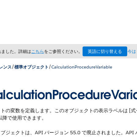
英語に切り替える
されました。詳細は
こちら
をご参照ください。
今は
/
/
レンス
標準オブジェクト
CalculationProcedureVariable
lculationProcedureVari
トの変数を定義します。このオブジェクトの表示ラベルは [式セ
0 以降で使用できます。
ブジェクトは、API バージョン 55.0 で廃止されました。AP