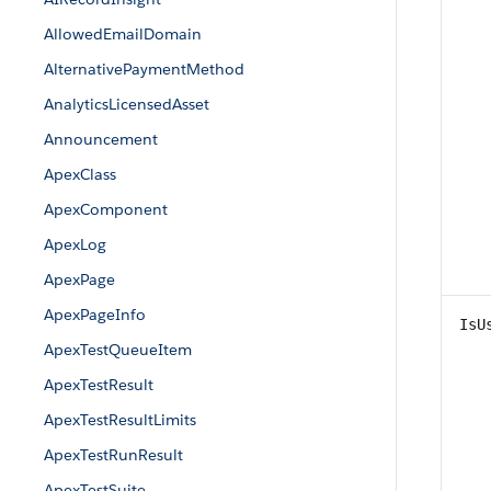
AllowedEmailDomain
AlternativePaymentMethod
AnalyticsLicensedAsset
Announcement
ApexClass
ApexComponent
ApexLog
ApexPage
ApexPageInfo
IsU
ApexTestQueueItem
ApexTestResult
ApexTestResultLimits
ApexTestRunResult
ApexTestSuite