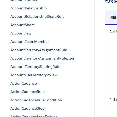
AccountRelationship
AccountRelationshipShareRule
項目
AccountShare
Api
AccountTag
AccountTeamMember
AccountTerritoryAssignmentRule
AccountTerritoryAssignmentRuleItem
AccountTerritorySharingRule
AccountUserTerritory2View
ActionCadence
ActionCadenceRule
ActionCadenceRuleCondition
Cal
ActionCadenceStep
ActionCadenceStepTracker