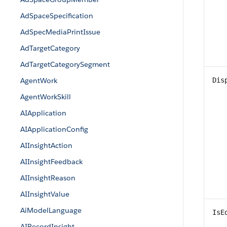
AdSpaceSpecification
AdSpecMediaPrintIssue
AdTargetCategory
AdTargetCategorySegment
AgentWork
Dis
AgentWorkSkill
AIApplication
AIApplicationConfig
AIInsightAction
AIInsightFeedback
AIInsightReason
AIInsightValue
AiModelLanguage
IsE
AIRecordInsight