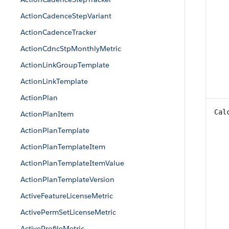
ActionCadenceStepVariant
ActionCadenceTracker
ActionCdncStpMonthlyMetric
ActionLinkGroupTemplate
ActionLinkTemplate
ActionPlan
Cal
ActionPlanItem
ActionPlanTemplate
ActionPlanTemplateItem
ActionPlanTemplateItemValue
ActionPlanTemplateVersion
ActiveFeatureLicenseMetric
ActivePermSetLicenseMetric
ActiveProfileMetric