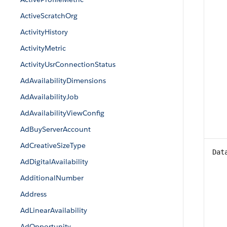
ActiveScratchOrg
ActivityHistory
ActivityMetric
ActivityUsrConnectionStatus
AdAvailabilityDimensions
AdAvailabilityJob
AdAvailabilityViewConfig
AdBuyServerAccount
AdCreativeSizeType
Dat
AdDigitalAvailability
AdditionalNumber
Address
AdLinearAvailability
AdOpportunity