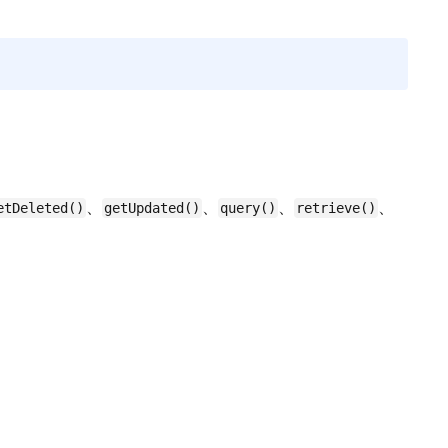
、
、
、
、
etDeleted()
getUpdated()
query()
retrieve()