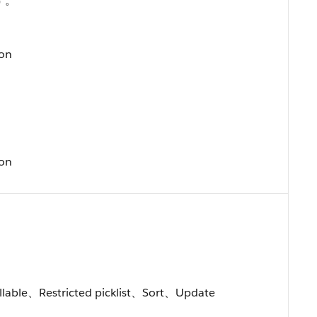
す。
ion
ion
lable、Restricted picklist、Sort、Update