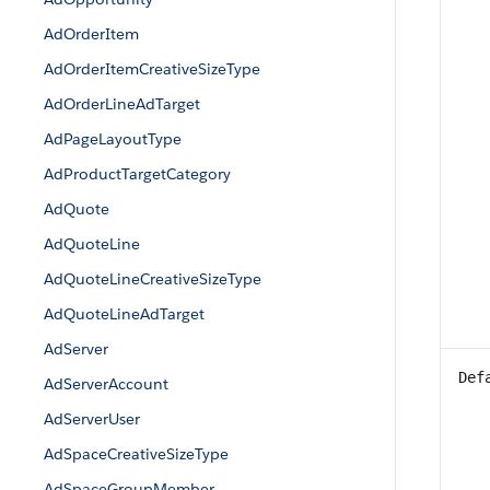
AdOrderItem
AdOrderItemCreativeSizeType
AdOrderLineAdTarget
AdPageLayoutType
AdProductTargetCategory
AdQuote
AdQuoteLine
AdQuoteLineCreativeSizeType
AdQuoteLineAdTarget
AdServer
Def
AdServerAccount
AdServerUser
AdSpaceCreativeSizeType
AdSpaceGroupMember