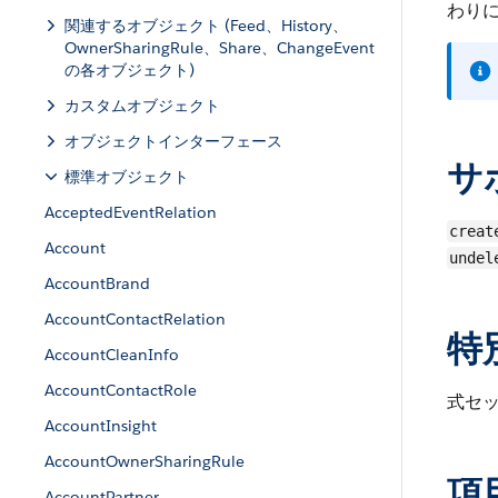
わり
関連するオブジェクト (Feed、History、
OwnerSharingRule、Share、ChangeEvent
の各オブジェクト)
カスタムオブジェクト
オブジェクトインターフェース
サ
標準オブジェクト
AcceptedEventRelation
creat
Account
undel
AccountBrand
AccountContactRelation
特
AccountCleanInfo
AccountContactRole
式セッ
AccountInsight
AccountOwnerSharingRule
項
AccountPartner