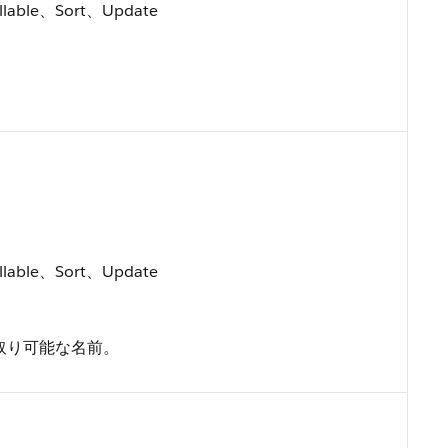
llable、Sort、Update
llable、Sort、Update
取り可能な名前。