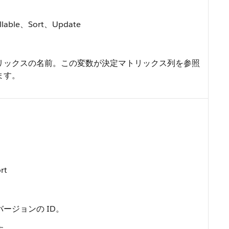
llable、Sort、Update
リックスの名前。この変数が決定マトリックス列を参照
ます。
rt
ージョンの ID。