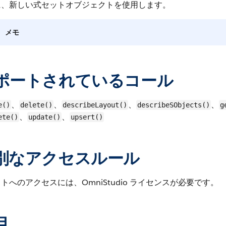
に、新しい式セットオブジェクトを使用します。
メモ
ポートされているコール
、
、
、
、
e()
delete()
describeLayout()
describeSObjects()
g
、
、
ete()
update()
upsert()
別なアクセスルール
トへのアクセスには、OmniStudio ライセンスが必要です。
目