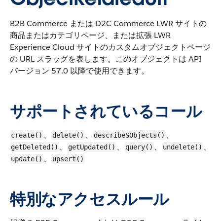
B2B Commerce または D2C Commerce LWR サイトの
商品またはカテゴリページ、または拡張 LWR
Experience Cloud サイトのカスタムオブジェクトページ
の URL スラッグを表します。
このオブジェクトは API
バージョン 57.0 以降で使用できます。
サポートされているコール
、
、
、
create()
delete()
describeSObjects()
、
、
、
、
getDeleted()
getUpdated()
query()
undelete()
、
update()
upsert()
特別なアクセスルール