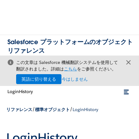
Salesforce プラットフォームのオブジェクト
リファレンス
この文章は Salesforce 機械翻訳システムを使用して
翻訳されました。詳細は
こちら
をご参照ください。
英語に切り替える
今はしません
LoginHistory
/
/
リファレンス
標準オブジェクト
LoginHistory
LoginHistory