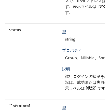
スで、IPv6 アドレスは n
す。表示ラベルは
[アクセ
す。
Status
型
string
プロパティ
Group、Nillable、Sort
説明
試行ログインの状況を表
況は、成功または失敗の
示ラベルは
[状況]
です。
TlsProtocol
型