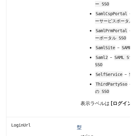
ー SSO
–
SamlCspPortal
ーサービスポータル S
–
SamlPrmPortal
ーポータル SSO
–
SamlSite
SAML
–
Saml2
SAML Sfd
SSO
–
SelfService
Se
–
ThirdPartySso
の SSO
表示ラベルは
[ログイン種
LoginUrl
型