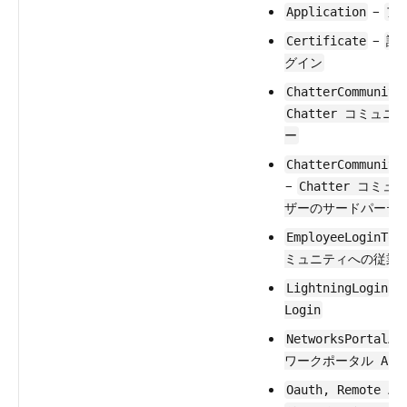
–
Application
ア
–
Certificate
証
グイン
ChatterCommunity
Chatter コミュ
ー
ChatterCommunity
–
Chatter コミ
ザーのサードパーティ
EmployeeLoginToC
ミュニティへの従業
–
LightningLogin
Login
NetworksPortalAp
ワークポータル API
Oauth, Remote Ac