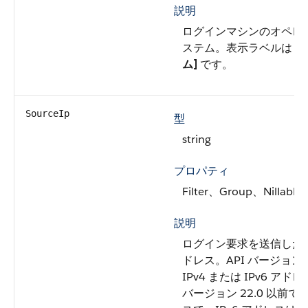
説明
ログインマシンのオペレ
ステム。表示ラベルは
[
ム]
です。
SourceIp
型
string
プロパティ
Filter、Group、Nillable
説明
ログイン要求を送信したマシ
ドレス。API バージョン 
IPv4 または IPv6 アド
バージョン 22.0 以前では