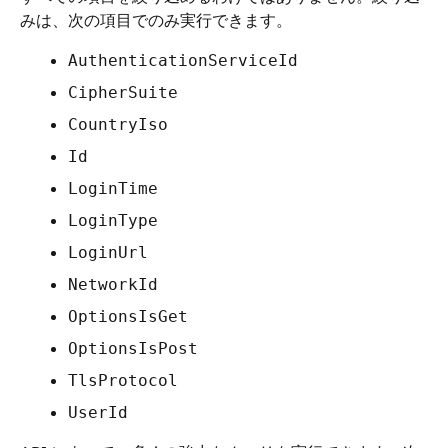
みは、次の項目でのみ実行できます。
AuthenticationServiceId
CipherSuite
CountryIso
Id
LoginTime
LoginType
LoginUrl
NetworkId
OptionsIsGet
OptionsIsPost
TlsProtocol
UserId