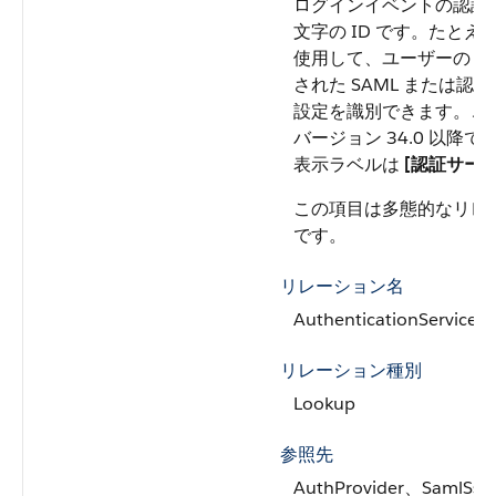
ログインイベントの認証サ
文字の ID です。
たとえ
使用して、ユーザーのロ
された SAML または認
設定を識別できます。
こ
バージョン 34.0 以降
表示ラベルは
[認証サービス
この項目は多態的なリレ
です。
リレーション名
AuthenticationService
リレーション種別
Lookup
参照先
AuthProvider、SamlSso