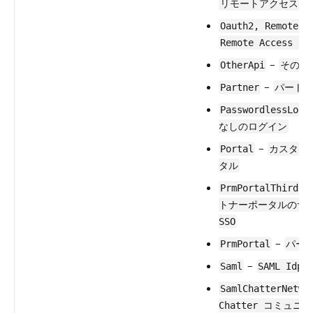
リモートアクセスク
Oauth2, Remote A
Remote Access 2.
–
OtherApi
その他の
–
Partner
パート
PasswordlessLogi
なしのログイン
–
Portal
カスタマ
タル
PrmPortalThirdPa
トナーポータルのサ
SSO
–
PrmPortal
パー
–
Saml
SAML Idp 
SamlChatterNetwo
Chatter コミュ