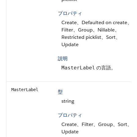
プロパティ
Create、Defaulted on create、
Filter、Group、Nillable、
Restricted picklist、Sort、
Update
説明
の言語。
MasterLabel
MasterLabel
型
string
プロパティ
Create、Filter、Group、Sort、
Update