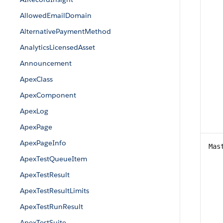
AllowedEmailDomain
AlternativePaymentMethod
AnalyticsLicensedAsset
Announcement
ApexClass
ApexComponent
ApexLog
ApexPage
ApexPageInfo
Mas
ApexTestQueueItem
ApexTestResult
ApexTestResultLimits
ApexTestRunResult
ApexTestSuite