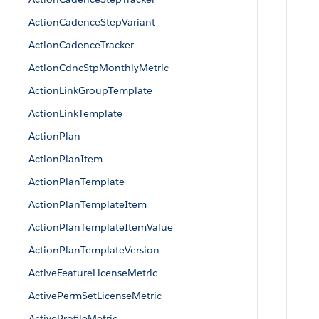
ActionCadenceStepVariant
ActionCadenceTracker
ActionCdncStpMonthlyMetric
ActionLinkGroupTemplate
ActionLinkTemplate
ActionPlan
ActionPlanItem
ActionPlanTemplate
ActionPlanTemplateItem
ActionPlanTemplateItemValue
ActionPlanTemplateVersion
ActiveFeatureLicenseMetric
ActivePermSetLicenseMetric
ActiveProfileMetric