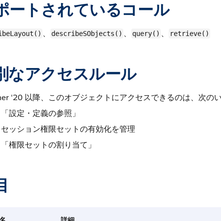
ポートされているコール
、
、
、
ibeLayout()
describeSObjects()
query()
retrieve()
別なアクセスルール
mer '20 以降、このオブジェクトにアクセスできるのは、
「設定・定義の参照」
セッション権限セットの有効化を管理
「権限セットの割り当て」
目
名
詳細