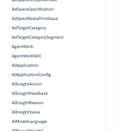
AdSpaceSpecification
AdSpecMediaPrintIssue
AdTargetCategory
AdTargetCategorySegment
AgentWork
AgentWorkSkill
AIApplication
AIApplicationConfig
AIInsightAction
AIInsightFeedback
AIInsightReason
AIInsightValue
AiModelLanguage
AIRecordInsight