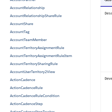
AccountRelationship
Des
AccountRelationshipShareRule
AccountShare
AccountTag
AccountTeamMember
AccountTerritoryAssignmentRule
AccountTerritoryAssignmentRuleItem
AccountTerritorySharingRule
AccountUserTerritory2View
Dev
ActionCadence
ActionCadenceRule
ActionCadenceRuleCondition
ActionCadenceStep
ActionCadenceStepTracker