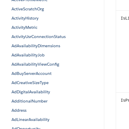
ActiveScratchOrg
ActivityHistory
IsL
ActivityMetric
ActivityUsrConnectionStatus
AdAvailabilityDimensions
AdAvailabilityJob
AdAvailabilityViewConfig
AdBuyServerAccount
AdCreativeSizeType
AdDigitalAvailability
IsP
AdditionalNumber
Address
AdLinearAvailability
AdOpportunity