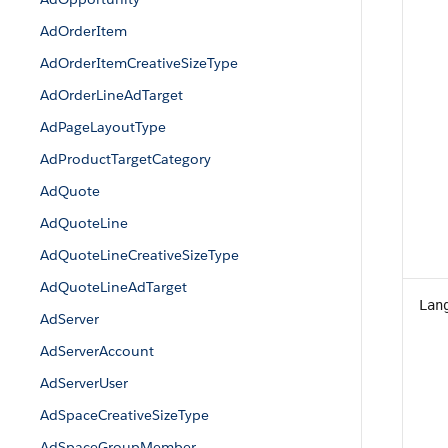
AdOrderItem
AdOrderItemCreativeSizeType
AdOrderLineAdTarget
AdPageLayoutType
AdProductTargetCategory
AdQuote
AdQuoteLine
AdQuoteLineCreativeSizeType
AdQuoteLineAdTarget
Lan
AdServer
AdServerAccount
AdServerUser
AdSpaceCreativeSizeType
AdSpaceGroupMember