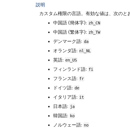
説明
カスタム権限の言語。有効な値は、次のと
中国語 (簡体字):
zh_CN
中国語 (繁体字):
zh_TW
デンマーク語:
da
オランダ語:
nl_NL
英語:
en_US
フィンランド語:
fi
フランス語:
fr
ドイツ語:
de
イタリア語:
it
日本語:
ja
韓国語:
ko
ノルウェー語:
no