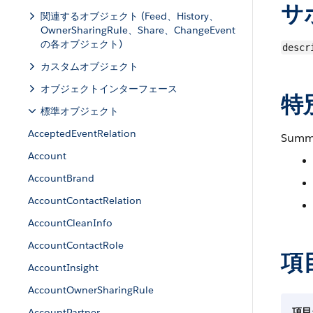
サ
関連するオブジェクト (Feed、History、
OwnerSharingRule、Share、ChangeEvent
の各オブジェクト)
descr
カスタムオブジェクト
オブジェクトインターフェース
特
標準オブジェクト
AcceptedEventRelation
Sum
Account
AccountBrand
AccountContactRelation
AccountCleanInfo
AccountContactRole
項
AccountInsight
AccountOwnerSharingRule
項目
AccountPartner