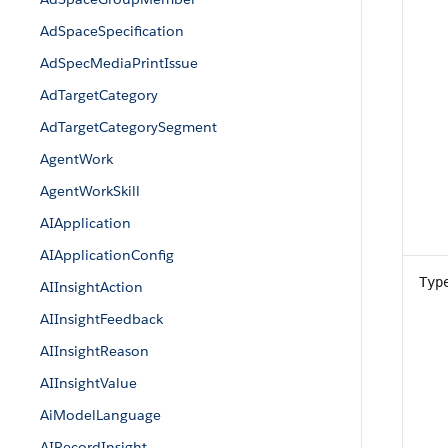
AdSpaceSpecification
AdSpecMediaPrintIssue
AdTargetCategory
AdTargetCategorySegment
AgentWork
AgentWorkSkill
AIApplication
AIApplicationConfig
Typ
AIInsightAction
AIInsightFeedback
AIInsightReason
AIInsightValue
AiModelLanguage
AIRecordInsight