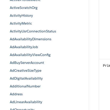
ActiveScratchOrg
ActivityHistory
ActivityMetric
ActivityUsrConnectionStatus
AdAvailabilityDimensions
AdAvailabilityJob
AdAvailabilityViewConfig
AdBuyServerAccount
Pri
AdCreativeSizeType
AdDigitalAvailability
AdditionalNumber
Address
AdLinearAvailability
AdOpportunity