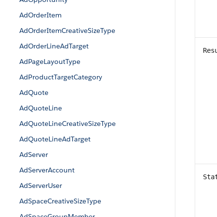
AdOrderItem
AdOrderItemCreativeSizeType
AdOrderLineAdTarget
Res
AdPageLayoutType
AdProductTargetCategory
AdQuote
AdQuoteLine
AdQuoteLineCreativeSizeType
AdQuoteLineAdTarget
AdServer
AdServerAccount
Sta
AdServerUser
AdSpaceCreativeSizeType
AdSpaceGroupMember