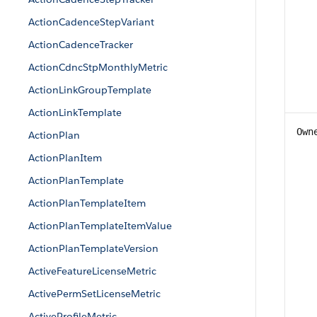
ActionCadenceStepVariant
ActionCadenceTracker
ActionCdncStpMonthlyMetric
ActionLinkGroupTemplate
ActionLinkTemplate
Own
ActionPlan
ActionPlanItem
ActionPlanTemplate
ActionPlanTemplateItem
ActionPlanTemplateItemValue
ActionPlanTemplateVersion
ActiveFeatureLicenseMetric
ActivePermSetLicenseMetric
ActiveProfileMetric