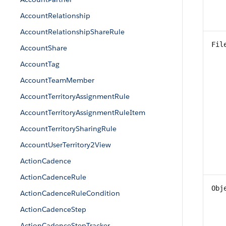
AccountRelationship
AccountRelationshipShareRule
Fil
AccountShare
AccountTag
AccountTeamMember
AccountTerritoryAssignmentRule
AccountTerritoryAssignmentRuleItem
AccountTerritorySharingRule
AccountUserTerritory2View
ActionCadence
ActionCadenceRule
Obj
ActionCadenceRuleCondition
ActionCadenceStep
ActionCadenceStepTracker