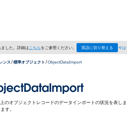
英語に切り替える
されました。詳細は
こちら
をご参照ください。
今は
/
/
レンス
標準オブジェクト
ObjectDataImport
jectDataImport
つ以上のオブジェクトレコードのデータインポートの状況を表し
きます。