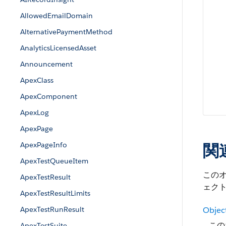
AllowedEmailDomain
AlternativePaymentMethod
AnalyticsLicensedAsset
Announcement
ApexClass
ApexComponent
ApexLog
ApexPage
ApexPageInfo
関
ApexTestQueueItem
この
ApexTestResult
ェクト
ApexTestResultLimits
ApexTestRunResult
Objec
この
ApexTestSuite