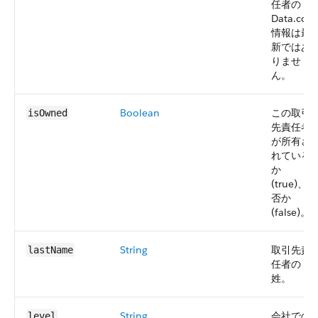
任者の
Data.com
情報は最
新ではあ
りませ
ん。
Boolean
この取引
isOwned
先責任者
が所有さ
れている
か
(true)、
否か
(false)。
String
取引先責
lastName
任者の
姓。
String
会社での
level