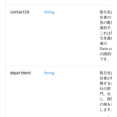
String
取引先責
contactId
任者の一
意の数値
識別子。
これは取
引先責任
者の
Data.com
の識別子
です。
String
取引先責
department
任者が勤
務する会
社の部
門。次
に、部門
の例を示
します。