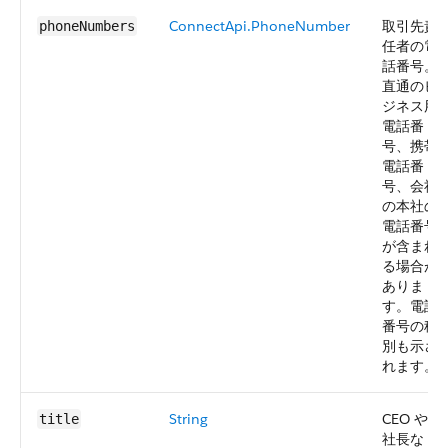
ConnectApi.PhoneNumber
取引先責
phoneNumbers
任者の電
話番号。
直通のビ
ジネス用
電話番
号、携帯
電話番
号、会社
の本社の
電話番号
が含まれ
る場合が
ありま
す。電話
番号の種
別も示さ
れます。
String
CEO や副
title
社長な