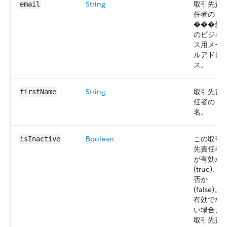
String
取引先責
email
任者の
���新
のビジネ
ス用メー
ルアドレ
ス。
String
取引先責
firstName
任者の
名。
Boolean
この取引
isInactive
先責任者
が有効か
(true)、
否か
(false)。
有効でな
い場合、
取引先責