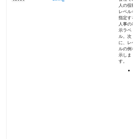
人の役職
レベルを
指定する
人事の表
示ラベ
ル。次
に、レベ
ルの例を
示しま
す。
最
高
経
営
責
任
者
レ
ベ
ル