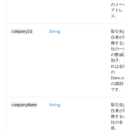
のメール
アドレ
ス。
String
取引先責
companyId
任者が勤
務する会
社の一意
の数値識
別子。こ
れは会社
の
Data.com
の識別子
です。
String
取引先責
companyName
任者が勤
務する会
社の名
前。