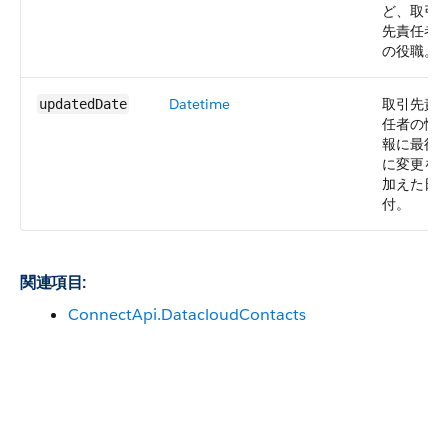
ど、取引
先責任者
の役職。
Datetime
取引先責
updatedDate
任者の情
報に最後
に変更を
加えた日
付。
関連項目:
ConnectApi.DatacloudContacts