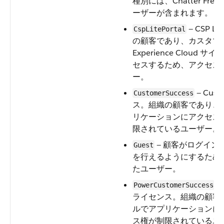
種別には、Chatter Free
ーザーが含まれます。
— CSP L
CspLitePortal
の顧客であり、カスタマ
Experience Clou
セスするため、アクセス
ー。
— Cust
CustomerSuccess
ス。組織の顧客であり、
リケーションにアクセス
限されているユーザー。
— 顧客がログイン
Guest
を行えるようにするため
たユーザー。
— 
PowerCustomerSuccess
ライセンス。組織の顧客
ルでアプリケーションに
ス権が制限されているユ