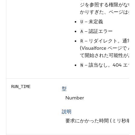
ジを参照する権限がない
かりすぎた、ページは参
— 未定義
U
— 認証エラー
A
— リダイレクト。通常は 3
R
(Visualforce ページ
て開始された可能性があ
— 該当なし。404 エラ
N
RUN_TIME
型
Number
説明
要求にかかった時間 (ミリ秒単位