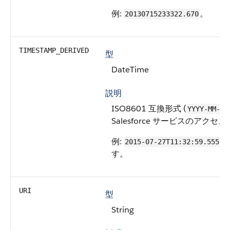
例:
。
20130715233322.670
TIMESTAMP_DERIVED
型
DateTime
説明
ISO8601 互換形式 (
YYYY-MM-DD
Salesforce サービスのアクセ
例:
2015-07-27T11:32:59.555Z
す。
URI
型
String