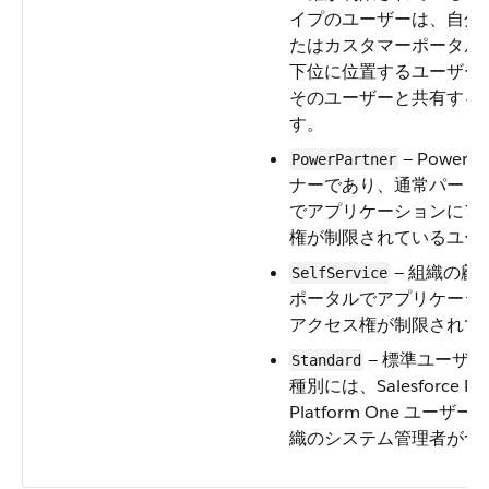
イプのユーザーは、自分
たはカスタマーポータル
下位に位置するユーザー
そのユーザーと共有する
す。
— Power
PowerPartner
ナーであり、通常パート
でアプリケーションにア
権が制限されているユー
— 組織の顧
SelfService
ポータルでアプリケーシ
アクセス権が制限されて
— 標準ユーザ
Standard
種別には、Salesforce Plat
Platform One ユ
織のシステム管理者が含