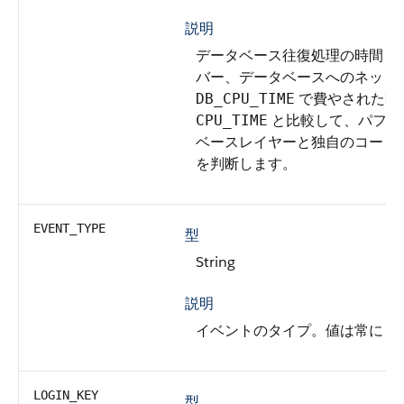
説明
データベース往復処理の時間 (ナ
バー、データベースへのネット
で費やされた時
DB_CPU_TIME
と比較して、パフォ
CPU_TIME
ベースレイヤーと独自のコード
を判断します。
EVENT_TYPE
型
String
説明
イベントのタイプ。
値は常に
Au
LOGIN_KEY
型